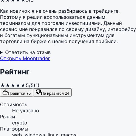
★
★
★
★
★
5/5
Как новичок я не очень разбираюсь в трейдинге.
Поэтому я решил воспользоваться данным
терминалом для торговли инвестициями. Данный
сервис мне понравился по своему дизайну, интерфейсу
и богатым функциональным инструментам для
торговли на бирже с целью получения прибыли.
Ответить на отзыв
Открыть Moontrader
Рейтинг
★
★
★
★
★
5/5
(1)
Нравится 76
Не нравится 24
Стоимость
Не указано
Рынки
crypto
Платформы
web, windows, linux, macos