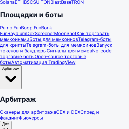
Solana
ETH
BSC
SUI
TON
Blast
Base
TRON
Площадки и боты
Pump.Fun
Boop.Fun
Bonk
Fun
Raydium
DexScreener
MoonShot
Как торговать
мемкоинами
Боты для мемкоинов
Telegram-боты
для крипты
Telegram-боты для мемкоинов
Запуск
токенов и бандлеры
Сигналы для мемов
No-code
торговые боты
Open-source торговые
боты
Автоматизация TradingView
Арбитраж
Арбитраж
Сканеры для арбитража
CEX и DEX
Спред и
фандинг
Фьючерсы
Для