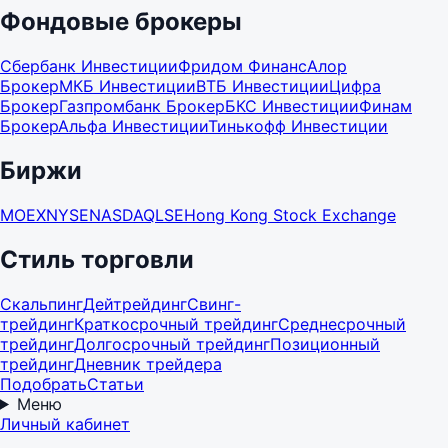
Фондовые брокеры
Сбербанк Инвестиции
Фридом Финанс
Алор
Брокер
МКБ Инвестиции
ВТБ Инвестиции
Цифра
Брокер
Газпромбанк Брокер
БКС Инвестиции
Финам
Брокер
Альфа Инвестиции
Тинькофф Инвестиции
Биржи
MOEX
NYSE
NASDAQ
LSE
Hong Kong Stock Exchange
Стиль торговли
Скальпинг
Дейтрейдинг
Свинг-
трейдинг
Краткосрочный трейдинг
Среднесрочный
трейдинг
Долгосрочный трейдинг
Позиционный
трейдинг
Дневник трейдера
Подобрать
Статьи
Меню
Личный кабинет