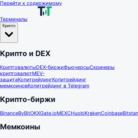
Перейти к содержимому
Терминалы
Крипто
Крипто и DEX
Криптовалюты
DEX-биржи
Фьючерсы
Скринеры
криптовалют
MEV-
защита
Копитрейдинг
Копитрейдинг
мемкоинов
Копитрейдинг в Telegram
Крипто-биржи
Binance
ByBit
OKX
Gate.io
MEXC
Huobi
Kraken
Coinbase
Bitst
Мемкоины