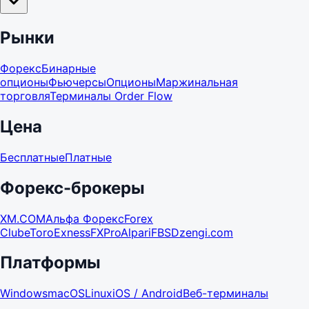
Рынки
Форекс
Бинарные
опционы
Фьючерсы
Опционы
Маржинальная
торговля
Терминалы Order Flow
Цена
Бесплатные
Платные
Форекс-брокеры
XM.COM
Альфа Форекс
Forex
Club
eToro
Exness
FXPro
Alpari
FBS
Dzengi.com
Платформы
Windows
macOS
Linux
iOS / Android
Веб-терминалы