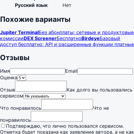
Русский язык
Нет
Похожие варианты
Jupiter Terminal
Без абонплаты; сетевые и продуктовые
комиссии
DEX Screener
Бесплатно
Birdeye
Базовый
доступ бесплатно; API и расширенные функции платные
Отзывы
Имя
Email
Оценка
Отзыв
Как долго вы пользовались
сервисом
Что понравилось
Что не
понравилось
Подтверждаю, что лично пользовался сервисом.
Отметка будет показана как заявление автора, а не как