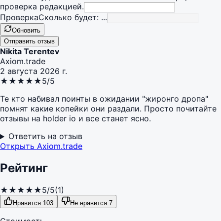
проверка редакцией.
Проверка
Сколько будет: ...
Обновить
Отправить отзыв
Nikita Terentev
Axiom.trade
2 августа 2026 г.
★
★
★
★
★
5/5
Те кто набивал поинты в ожидании "жиронго дропа"
помнят какие копейки они раздали. Просто почитайте
отзывы на holder io и все станет ясно.
Ответить на отзыв
Открыть Axiom.trade
Рейтинг
★
★
★
★
★
5/5
(1)
Нравится 103
Не нравится 7