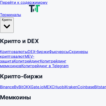
Перейти к содержимому
Терминалы
Крипто
Крипто и DEX
Криптовалюты
DEX-биржи
Фьючерсы
Скринеры
криптовалют
MEV-
защита
Копитрейдинг
Копитрейдинг
мемкоинов
Копитрейдинг в Telegram
Крипто-биржи
Binance
ByBit
OKX
Gate.io
MEXC
Huobi
Kraken
Coinbase
Bitst
Мемкоины