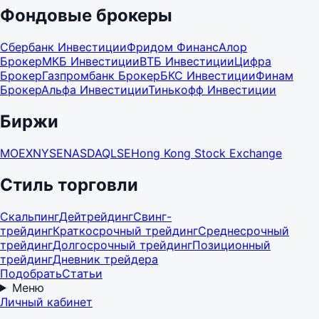
Фондовые брокеры
Сбербанк Инвестиции
Фридом Финанс
Алор
Брокер
МКБ Инвестиции
ВТБ Инвестиции
Цифра
Брокер
Газпромбанк Брокер
БКС Инвестиции
Финам
Брокер
Альфа Инвестиции
Тинькофф Инвестиции
Биржи
MOEX
NYSE
NASDAQ
LSE
Hong Kong Stock Exchange
Стиль торговли
Скальпинг
Дейтрейдинг
Свинг-
трейдинг
Краткосрочный трейдинг
Среднесрочный
трейдинг
Долгосрочный трейдинг
Позиционный
трейдинг
Дневник трейдера
Подобрать
Статьи
Меню
Личный кабинет