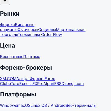
Рынки
Форекс
Бинарные
опционы
Фьючерсы
Опционы
Маржинальная
торговля
Терминалы Order Flow
Цена
Бесплатные
Платные
Форекс-брокеры
XM.COM
Альфа Форекс
Forex
Club
eToro
Exness
FXPro
Alpari
FBS
Dzengi.com
Платформы
Windows
macOS
Linux
iOS / Android
Веб-терминалы