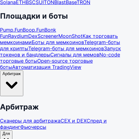
Solana
ETH
BSC
SUI
TON
Blast
Base
TRON
Площадки и боты
Pump.Fun
Boop.Fun
Bonk
Fun
Raydium
DexScreener
MoonShot
Как торговать
мемкоинами
Боты для мемкоинов
Telegram-боты
для крипты
Telegram-боты для мемкоинов
Запуск
токенов и бандлеры
Сигналы для мемов
No-code
торговые боты
Open-source торговые
боты
Автоматизация TradingView
Арбитраж
Арбитраж
Сканеры для арбитража
CEX и DEX
Спред и
фандинг
Фьючерсы
Для